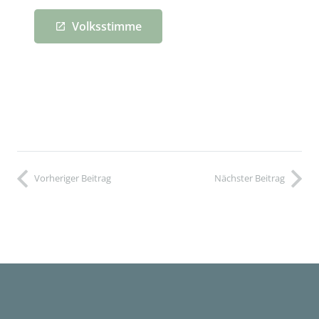
Volksstimme
launch
Vorheriger Beitrag
Nächster Beitrag