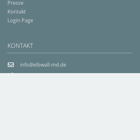
Presse
Kontakt
Login Page
KONTAKT
info@elbwall-md.de
03 92 05 – 41 43 09
39171 Sülzetal, Im Winkel 7
© 2025 B+B Immobilien GmbH & Co.KG | Created by
medienDESIGN Ingo Wiederhold
Cookie Consent mit Real Cookie Banner