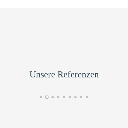
Neubau Wohnhaus
Unsere Referenzen
Wohnhaus auf dem Gelände der
ehemalige Bördebrauerei