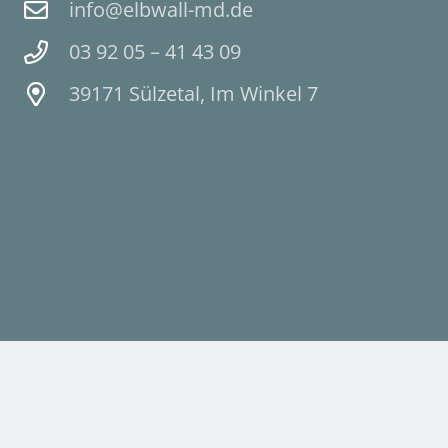
info@elbwall-md.de
03 92 05 – 41 43 09
39171 Sülzetal, Im Winkel 7