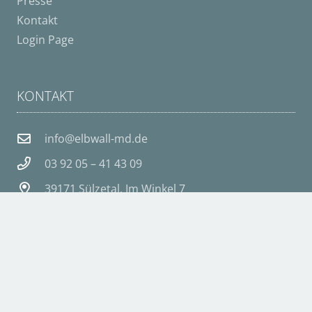
Presse
Kontakt
Login Page
KONTAKT
info@elbwall-md.de
03 92 05 – 41 43 09
39171 Sülzetal, Im Winkel 7
© 2025 B+B Immobilien GmbH & Co.KG | Created by
medienDESIGN Ingo Wiederhold
Cookie Consent mit Real Cookie Banner